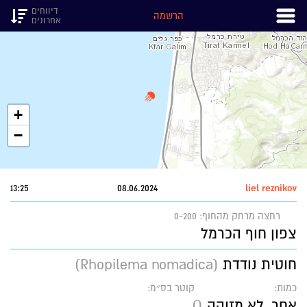
דיווחים
הרשמה
אחרונים
+
−
13:25
08.06.2024
liel reznikov
רחצה
מרחק מהחוף: 0-200
צפון חוף הכרמל
חוטית נודדת
(Rhopilema nomadica)
כמות:
קוטר בס״מ:
אחר, לא מזוהה
()