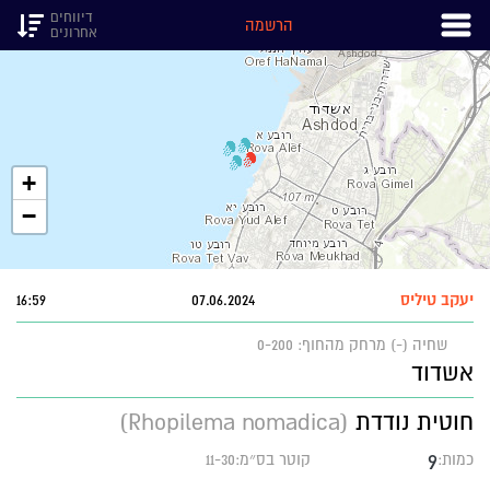
דיווחים
הרשמה
אחרונים
+
−
יעקב טיליס
07.06.2024
16:59
שחיה (-)
מרחק מהחוף: 0-200
אשדוד
חוטית נודדת
(Rhopilema nomadica)
9
כמות:
קוטר בס״מ:11-30