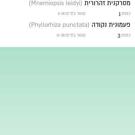
מסרקנית זהרורית
(Mnemiopsis leidyi)
1
כמות:
קוטר בס״מ:6-10
פעמונית נקודה
(Phyllorhiza punctata)
3
כמות:
קוטר בס״מ:11-30