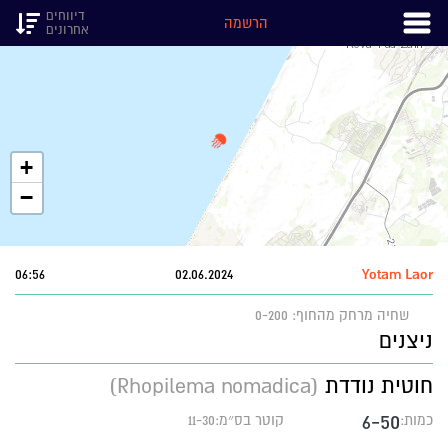
דיווחים
הרשמה
אחרונים
+
−
06:56
02.06.2024
Yotam Laor
שחיה
מרחק מהחוף: 0-200
ניצנים
חוטית נודדת
(Rhopilema nomadica)
6-50
כמות:
קוטר בס״מ:11-30