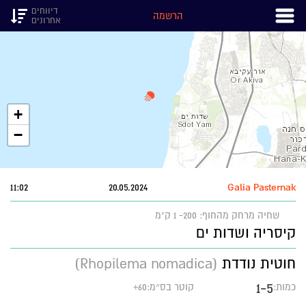
דיווחים
הרשמה
אחרונים
+
−
11:02
20.05.2024
Galia Pasternak
שחיה
מרחק מהחוף: 200- 1 ק"מ
קיסריה ושדות ים
חוטית נודדת
(Rhopilema nomadica)
1-5
כמות:
קוטר בס״מ:60+