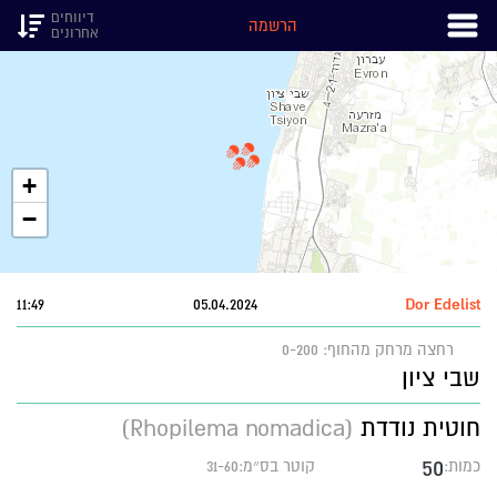
דיווחים
הרשמה
אחרונים
+
−
11:49
05.04.2024
Dor Edelist
רחצה
מרחק מהחוף: 0-200
שבי ציון
חוטית נודדת
(Rhopilema nomadica)
50
כמות:
קוטר בס״מ:31-60