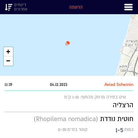
דיווחים
הרשמה
אחרונים
+
−
11:39
04.12.2023
Aviad Scheinin
שיט בסירה
מרחק מהחוף: 1-10 ק"מ
הרצליה
חוטית נודדת
(Rhopilema nomadica)
1-5
כמות:
קוטר בס״מ:11-30