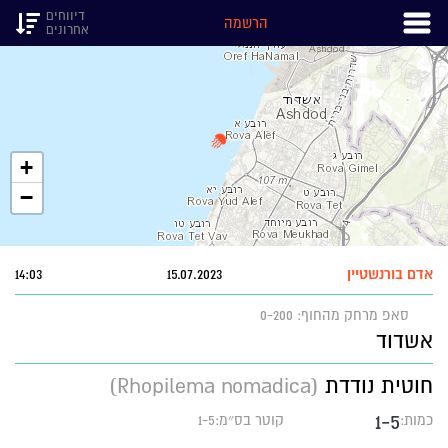
דיווחים
הרשמה
אחרונים
+
−
אדם בורנשטיין
15.07.2023
14:03
סאפ
מרחק מהחוף: 0-200
אשדוד
חוטית נודדת
(Rhopilema nomadica)
1-5
כמות:
קוטר בס״מ:1-5