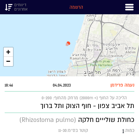
דיווחים
הרשמה
אחרונים
+
−
נעמה פרידמן
04.04.2023
18:46
הליכה על החוף (> 2000m)
מרחק מהחוף: 0-200
תל אביב צפון - חוף הצוק ותל ברוך
כחולת שולייים חלקה
(Rhizostoma pulmo)
1
כמות:
קוטר בס״מ:11-30