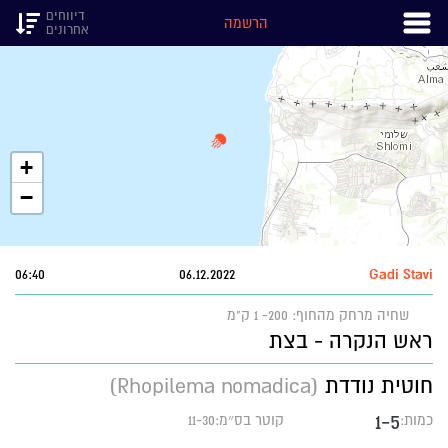
דיווחים
הרשמה
אחרונים
+
−
06:40
06.12.2022
Gadi Stavi
שחיה
מרחק מהחוף: 200- 1 ק"מ
ראש הנקרה - בצת
חוטית נודדת
(Rhopilema nomadica)
1-5
כמות:
קוטר בס״מ:11-30