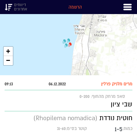
דיווחים
הרשמה
אחרונים
+
−
מרים מלניק פרלין
06.12.2022
09:13
סאפ
מרחק מהחוף: 0-200
שבי ציון
חוטית נודדת
(Rhopilema nomadica)
1-5
כמות:
קוטר בס״מ:31-60