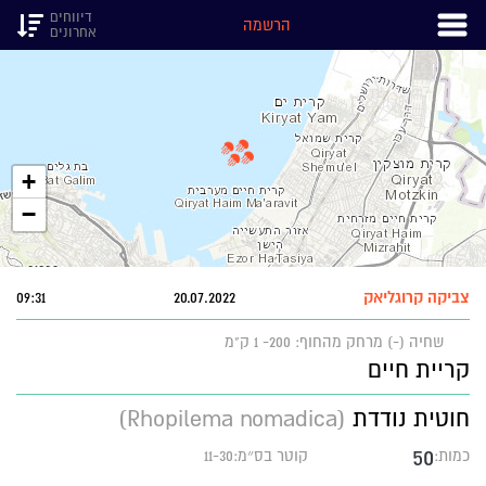
דיווחים
הרשמה
אחרונים
+
−
צביקה קרוגליאק
20.07.2022
09:31
שחיה (-)
מרחק מהחוף: 200- 1 ק"מ
קריית חיים
חוטית נודדת
(Rhopilema nomadica)
50
כמות:
קוטר בס״מ:11-30