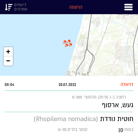
דיווחים
הרשמה
אחרונים
+
−
דניאלה
20.07.2022
08:04
רחצה (-)
מרחק מהחוף: 0-200
געש, ארסוף
חוטית נודדת
(Rhopilema nomadica)
10
כמות:
קוטר בס״מ:11-30