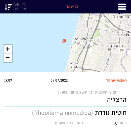
דיווחים
הרשמה
אחרונים
+
−
17:09
09.07.2022
Yaniv Alton
רחצה (0-100m)
מרחק מהחוף: 0-200
הרצליה
חוטית נודדת
(Rhopilema nomadica)
6
כמות:
קוטר בס״מ:11-30