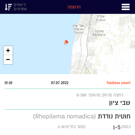
דיווחים
הרשמה
אחרונים
+
−
15:10
07.07.2022
hadass yaari
רחצה
מרחק מהחוף: 0-200
שבי ציון
חוטית נודדת
(Rhopilema nomadica)
1-5
כמות:
קוטר בס״מ:6-10