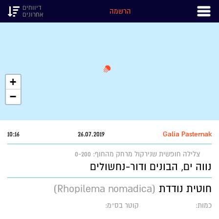
דיווחים
הרשמה
אחרונים
+
−
10:16
26.07.2019
Galia Pasternak
צלילה חופשית שנירקול
מרחק מהחוף: 0-200
נווה ים, הבונים ודור-נחשולים
חוטית נודדת
(Rhopilema nomadica)
כמות:
קוטר בס״מ: