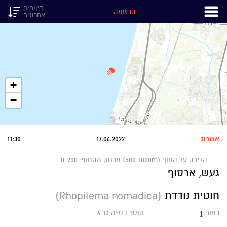
דיווחים
הרשמה
אחרונים
+
−
אשרת
17.06.2022
11:30
הליכה על החוף (500-1000m)
מרחק מהחוף: 0-200
געש, ארסוף
חוטית נודדת
(Rhopilema nomadica)
1
כמות:
קוטר בס״מ:6-10