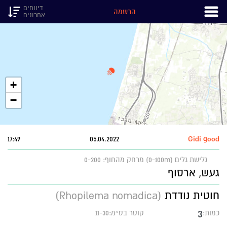
דיווחים
הרשמה
אחרונים
+
−
17:49
05.04.2022
Gidi good
גלישת גלים (0-100m)
מרחק מהחוף: 0-200
געש, ארסוף
חוטית נודדת
(Rhopilema nomadica)
3
כמות:
קוטר בס״מ:11-30