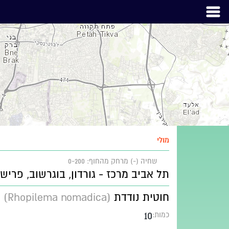
מולי
שחיה (-)
מרחק מהחוף: 0-200
תל אביב מרכז - גורדון, בוגרשוב, פריש
חוטית נודדת
(Rhopilema nomadica)
10
כמות: