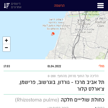
דיווחים
הרשמה
אחרונים
+
−
מולי
01.04.2022
17:03
הליכה על החוף
מרחק מהחוף: 0-200
תל אביב מרכז - גורדון, בוגרשוב, פרישמן,
צ'ארלס קלור
כחולת שולייים חלקה
(Rhizostoma pulmo)