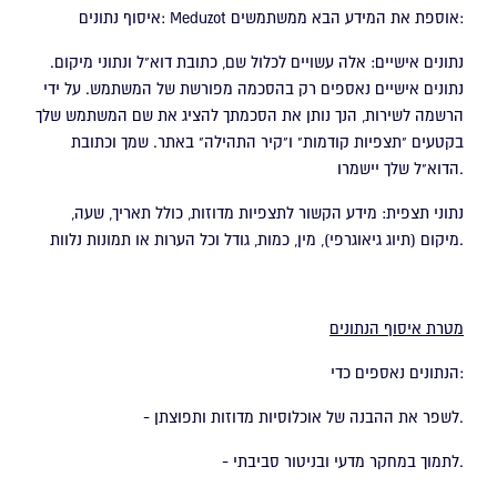
איסוף נתונים: Meduzot אוספת את המידע הבא ממשתמשים:
נתונים אישיים: אלה עשויים לכלול שם, כתובת דוא"ל ונתוני מיקום.
נתונים אישיים נאספים רק בהסכמה מפורשת של המשתמש. על ידי
הרשמה לשירות, הנך נותן את הסכמתך להציג את שם המשתמש שלך
בקטעים "תצפיות קודמות" ו"קיר התהילה" באתר. שמך וכתובת
הדוא"ל שלך יישמרו.
נתוני תצפית: מידע הקשור לתצפיות מדוזות, כולל תאריך, שעה,
מיקום (תיוג גיאוגרפי), מין, כמות, גודל וכל הערות או תמונות נלוות.
מטרת איסוף הנתונים
הנתונים נאספים כדי:
- לשפר את ההבנה של אוכלוסיות מדוזות ותפוצתן.
- לתמוך במחקר מדעי ובניטור סביבתי.